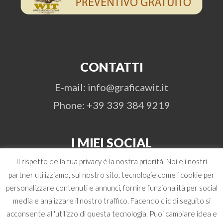
CONTATTI
E-mail: info@graficawit.it
Phone: +39 339 384 9219
I MIEI SOCIAL
Il rispetto della tua privacy è la nostra priorità. Noi e i nostri
partner utilizziamo, sul nostro sito, tecnologie come i cookie per
personalizzare contenuti e annunci, fornire funzionalità per social
media e analizzare il nostro traffico. Facendo clic di seguito si
acconsente all'utilizzo di questa tecnologia. Puoi cambiare idea e
© 2026 Antonio Boschi | WIT Grafica &