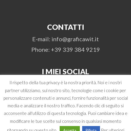
CONTATTI
E-mail: info@graficawit.it
Phone: +39 339 384 9219
I MIEI SOCIAL
Il rispetto della tua privacy è la nostra priorità. Noi e i nostri
partner utilizziamo, sul nostro sito, tecnologie come i cookie per
personalizzare contenuti e annunci, fornire funzionalità per social
media e analizzare il nostro traffico. Facendo clic di seguito si
acconsente all'utilizzo di questa tecnologia. Puoi cambiare idea e
© 2026 Antonio Boschi | WIT Grafica &
modificare le tue scelte sul consenso in qualsiasi momento
Comunicazione | P. Iva 02472480348 -
ritornando su questo sito.
Per ulteriori
Accetta
Rifiuta