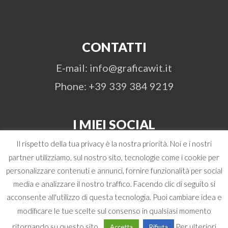
CONTATTI
E-mail: info@graficawit.it
Phone: +39 339 384 9219
I MIEI SOCIAL
Il rispetto della tua privacy è la nostra priorità. Noi e i nostri
partner utilizziamo, sul nostro sito, tecnologie come i cookie per
personalizzare contenuti e annunci, fornire funzionalità per social
media e analizzare il nostro traffico. Facendo clic di seguito si
acconsente all'utilizzo di questa tecnologia. Puoi cambiare idea e
© 2026 Antonio Boschi | WIT Grafica &
modificare le tue scelte sul consenso in qualsiasi momento
Comunicazione | P. Iva 02472480348 -
ritornando su questo sito.
Per ulteriori
Accetta
Rifiuta