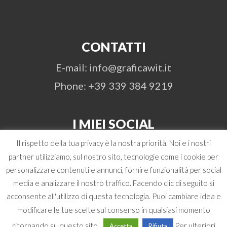
CONTATTI
E-mail: info@graficawit.it
Phone: +39 339 384 9219
I MIEI SOCIAL
Il rispetto della tua privacy è la nostra priorità. Noi e i nostri
partner utilizziamo, sul nostro sito, tecnologie come i cookie per
personalizzare contenuti e annunci, fornire funzionalità per social
media e analizzare il nostro traffico. Facendo clic di seguito si
acconsente all'utilizzo di questa tecnologia. Puoi cambiare idea e
© 2026 Antonio Boschi | WIT Grafica &
modificare le tue scelte sul consenso in qualsiasi momento
Comunicazione | P. Iva 02472480348 -
ritornando su questo sito.
Per ulteriori
Accetta
Rifiuta