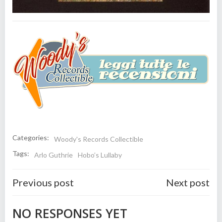
Categories:
Woody's Records Collectible
Tags:
Arlo Guthrie
Hobo’s Lullaby
Post
Post
Previous post
Next post
navigation
navigatio
NO RESPONSES YET