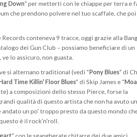
ing Down
” per metterti con le chiappe per terra e f
album che prendono polvere nel tuo scaffale, che po
e Records conteneva 9 tracce, oggi grazie alla Ban
atalogo dei Gun Club – possiamo beneficiare di un
 ve lo assicuro, non guasta.
e si alternano traditional (vedi “
Pony Blues
” di C
Hard Time Killin’ Floor Blues
“ di Skip James e “
Moa
tte) a composizioni dello stesso Pierce, forse la
randi qualità di questo artista che non ha avuto un
 è andato un po’ troppo presto da questo mondo che
uesto è il rock’n’roll.
eart
” con le sgangherate chitarre dei due amici