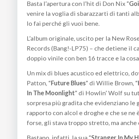
Basta l’apertura con l’hit di Don Nix “
Go
venire la voglia di sbarazzarti di tanti 
lo fai perché gli vuoi bene.
L’album originale, uscito per la New Ros
Records (Bang!-LP75) – che detiene il c
doppio vinile con ben 16 tracce e la cosa,
Un mix di blues acustico ed elettrico, dov
Patton, “
Future Blues
” di Willie Brown, “
In The Moonlight
” di Howlin’ Wolf su tu
sorpresa più gradita che evidenziano le g
rapporto con alcol e droghe e che se ne
forse, gli stava troppo stretto, ma anche q
Bastano, infatti, la sua “
Stranger In My H