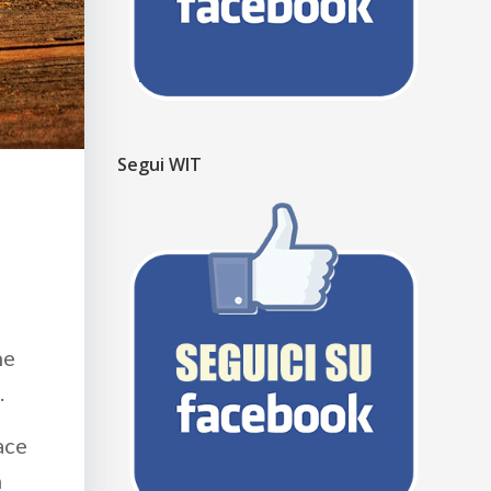
Segui WIT
he
.
ace
n