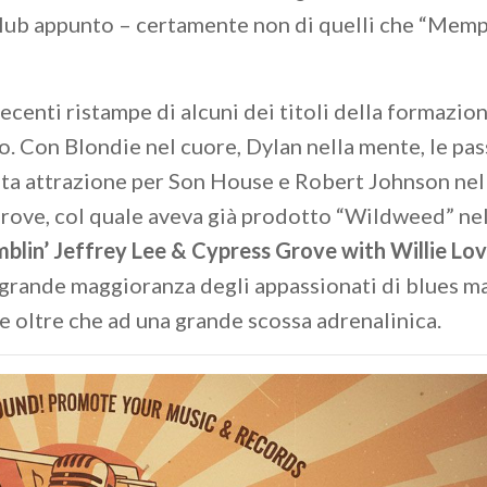
Club appunto – certamente non di quelli che “Memp
ecenti ristampe di alcuni dei titoli della formazio
. Con Blondie nel cuore, Dylan nella mente, le pas
ata attrazione per Son House e Robert Johnson nel
Grove, col quale aveva già prodotto “Wildweed” ne
blin’ Jeffrey Lee & Cypress Grove with Willie Lo
agrande maggioranza degli appassionati di blues m
ne oltre che ad una grande scossa adrenalinica.