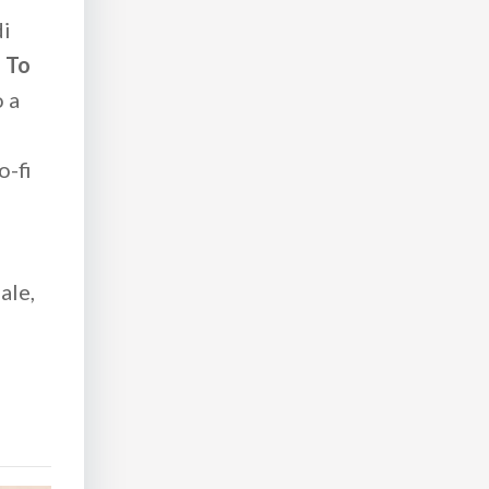
di
 To
o a
o-fi
ale,