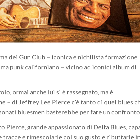
ima dei Gun Club – iconica e nichilista formazione
ama punk californiano – vicino ad iconici album di
olo, ormai anche lui si è rassegnato, ma è
e – di Jeffrey Lee Pierce c’è tanto di quel blues c
lasonati bluesmen basterebbe per fare un confronto
to Pierce, grande appassionato di Delta Blues, cap
tracce e rimescolarle col suo gusto e ributtarle i