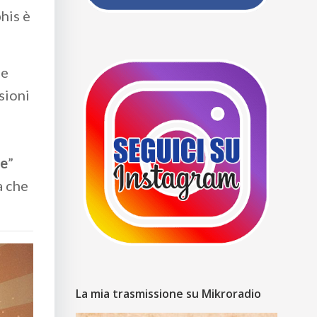
his è
ne
sioni
l
ve
”
a che
La mia trasmissione su Mikroradio