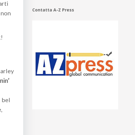
arti
Contatta A-Z Press
i non
g!
harley
nin’
 bel
,