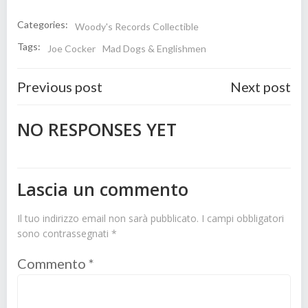
Categories:
Woody's Records Collectible
Tags:
Joe Cocker
Mad Dogs & Englishmen
Post
Post
Previous post
Next post
navigation
navigatio
NO RESPONSES YET
Lascia un commento
Il tuo indirizzo email non sarà pubblicato.
I campi obbligatori
sono contrassegnati
*
Commento
*