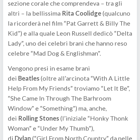
sezione corale che comprendeva – tra gli
altri – la bellissima
Rita Coolidge
(qualcuno
la ricorderà nel film “Pat Garrett & Billy The
Kid”) e alla quale Leon Russell dedicò “Delta
Lady”, uno dei celebri brani che hanno reso
celebre “Mad Dog & Englishman”.
Vengono presi in esame brani
dei
Beatles
(oltre all’arcinota “With A Little
Help From My Friends” troviamo “Let It Be”,
“She Came In Through The Barhroom
Window” e “Something”) ma, anche,
dei
Rolling Stones
(l’iniziale “Honky Thonk
Woman” e “Under My Thumb”),
di
Dylan
(“Girl From North Country” da pelle