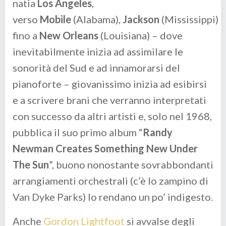
natia
Los Angeles
,
verso
Mobile
(Alabama),
Jackson
(Mississippi)
fino a
New Orleans
(Louisiana) – dove
inevitabilmente inizia ad assimilare le
sonorità del Sud e ad innamorarsi del
pianoforte – giovanissimo inizia ad esibirsi
e a scrivere brani che verranno interpretati
con successo da altri artisti e, solo nel 1968,
pubblica il suo primo album “
Randy
Newman Creates Something New Under
The Sun
”, buono nonostante sovrabbondanti
arrangiamenti orchestrali (c’è lo zampino di
Van Dyke Parks) lo rendano un po’ indigesto.
Anche
Gordon Lightfoot
si avvalse degli