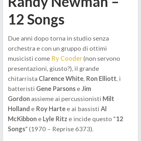
Randy Newman –
12 Songs
Due anni dopo torna in studio senza
orchestra e con un gruppo di ottimi
musicisti come
Ry Cooder
(non servono
presentazioni, giusto?), il grande
chitarrista
Clarence White
,
Ron Elliott
, i
batteristi
Gene Parsons
e
Jim
Gordon
assieme ai percussionisti
Milt
Holland
e
Roy Harte
e ai bassisti
Al
McKibbon
e
Lyle Ritz
e incide questo “
12
Songs
” (1970 – Reprise 6373).