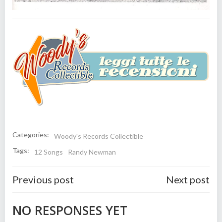
Categories:
Woody's Records Collectible
Tags:
12 Songs
Randy Newman
Post
Post
Previous post
Next post
navigation
navigatio
NO RESPONSES YET