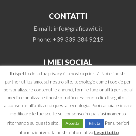
CONTATTI
E-mail: info@graficawit.it
Phone: +39 339 384 9219
I MIEI SOCIAL
Il rispetto della tua privacy è la nostra priorità. Noi e i nostri
partner utilizziamo, sul nostro sito, tecnologie come i cookie per
personalizzare contenuti e annunci, fornire funzionalità per social
media e analizzare il nostro traffico. Facendo clic di seguito si
acconsente all'utilizzo di questa tecnologia. Puoi cambiare idea e
© 2026 Antonio Boschi | WIT Grafica &
modificare le tue scelte sul consenso in qualsiasi momento
Comunicazione | P. Iva 02472480348 -
ritornando su questo sito.
Per ulteriori
Accetta
Rifiuta
Codice SDI USAL8PV
informazioni vedi la nostra informativa
Leggi tutto