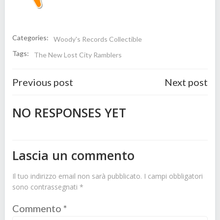
Categories:
Woody's Records Collectible
Tags:
The New Lost City Ramblers
Post
Post
Previous post
Next post
navigation
navigatio
NO RESPONSES YET
Lascia un commento
Il tuo indirizzo email non sarà pubblicato.
I campi obbligatori
sono contrassegnati
*
Commento
*