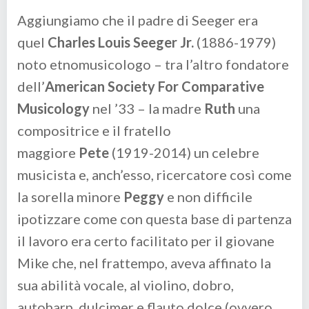
Aggiungiamo che il padre di Seeger era
quel
Charles Louis Seeger Jr.
(1886-1979)
noto etnomusicologo – tra l’altro fondatore
dell’
American Society For Comparative
Musicology
nel ’33 – la madre
Ruth
una
compositrice e il fratello
maggiore
Pete
(1919-2014) un celebre
musicista e, anch’esso, ricercatore così come
la sorella minore
Peggy
e non difficile
ipotizzare come con questa base di partenza
il lavoro era certo facilitato per il giovane
Mike che, nel frattempo, aveva affinato la
sua abilità vocale, al violino, dobro,
autoharp, dulcimer e flauto dolce (ovvero