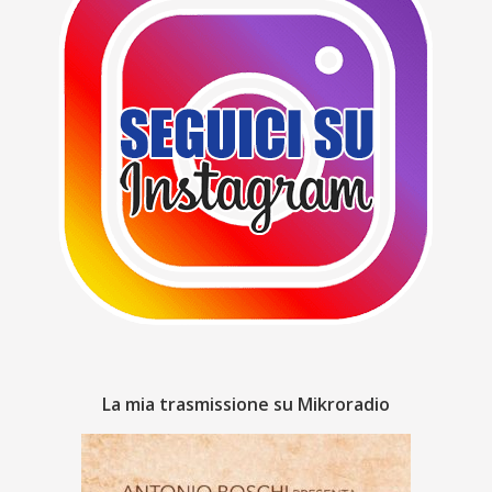
La mia trasmissione su Mikroradio