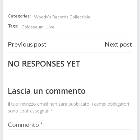
Categories:
Woody's Records Collectible
Tags:
Colosseum
Live
Post
Post
Previous post
Next post
navigation
navigatio
NO RESPONSES YET
Lascia un commento
Il tuo indirizzo email non sarà pubblicato.
I campi obbligatori
sono contrassegnati
*
Commento
*